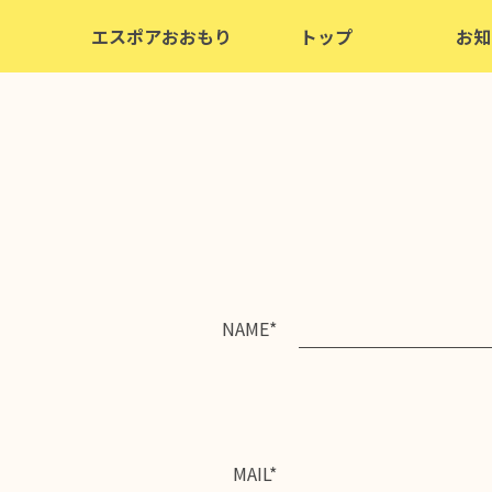
エスポアおおもり
トップ
お知
ドニズバー
エスポアおおもり
ワインカスタマイズ
NAME*
MAIL*