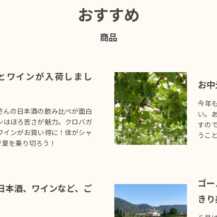
おすすめ
商品
とワインが入荷しまし
お中
今年
さんの日本酒の飲み比べが面白
い。
ンはほろ苦さが魅力。クロバガ
すの
ワインがお買い得に！体がシャ
うこ
で夏を乗り切ろう！
ゴー
日本酒、ワインなど、ご
きり