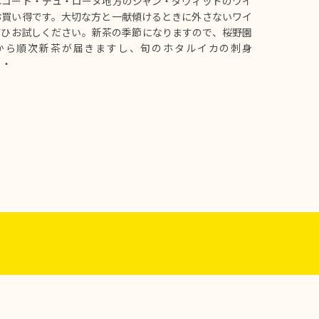
はコート・デュ・ローヌ地方のジャン・ダヴィッドのワイ
お買い得です。大切な方と一献傾けるときに外さないワイ
ぜひお試しください。新茶の季節になりますので、桜野園
から順次新茶が届きますし、旬のホタルイカの刺身
・・