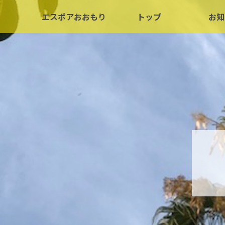
エスポアおおもり
トップ
お知
ドニズバー
エスポアおおもり
ワインカスタマイズ