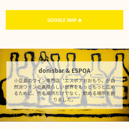
GOOGLE MAP
donisbar & ESPOA
小豆島のワイン専門店〝エスポアおおもり〟が自
然派ワインの素晴らしい世界をもっともっと広め
るために、売る場所だけでなく、飲める場所を創
りました。