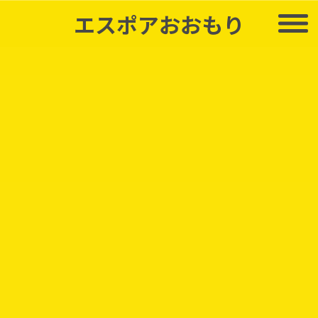
エスポアおおもり
ワインと食と芸術の秋。心
豊かになるワインをおとも
にどうぞ。
瀬戸芸秋会期も始まりました。食欲の秋。エスポアのト
ップクラスのジュリアンヌのワイン他、美味しい直輸入
ワインが順次入荷してきます。お気に入りの本を読みな
がら美味しいワインで秋をこころゆくまでお楽しみ下さ