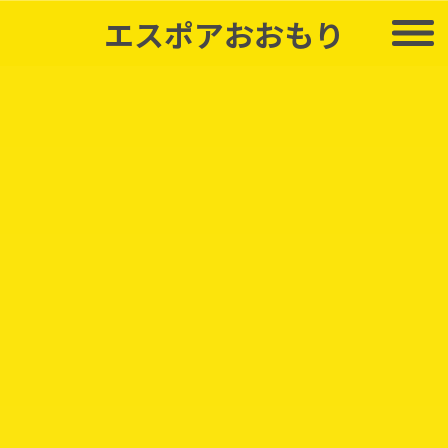
エスポアおおもり
心のこもった贈り物
これはご主人から奥様へ“結婚10周年”の贈り物。つまり
ご自分にも半分。心を込めてありがとう、おめでとう。
選んでいただいたのは今や世界一の生産者との呼び声高